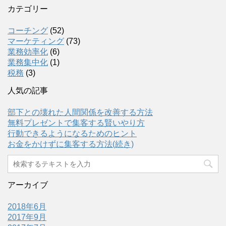
カテゴリー
コーチング
(52)
マーケティング
(73)
業務効率化
(6)
業務集中化
(1)
税務
(3)
人気の記事
部下との壊れた人間関係を改善する方法
無料プレゼントで集客する賢いやり方
行動できるようになるためのヒント
お金をかけずに集客する方法(続き)
アーカイブ
2018年6月
2017年9月