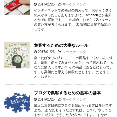
2017/01/26
-
マーケティング
インターネットでの商品の購入って、おそらく多く
の人がやったことありますよね。 amazonとか楽天
とかでの買物です。 この場合、おそらく2パターン
の買い方が考えられます。 ① 実際に店舗で品定め
してか …
集客するための大事なルール
2017/01/26
-
マーケティング
会ったばかりの人に、 「この商品すごくいいんです
よ。是非、使ってみませんか？」 って言われて、あ
なたは購入しますか？ その商品はあなたにとって、
すこし高額だと思える値段だとします。 だとする
と、おそら …
ブログで集客するための基本の基本
2017/01/25
-
マーケティング
最近は集客目的にブログを始められる方は多いです
よね。 あなたもそうだとすれば、これ↓、やってま
すか？ 絶対にそうした方がいいですよ。 すなわ