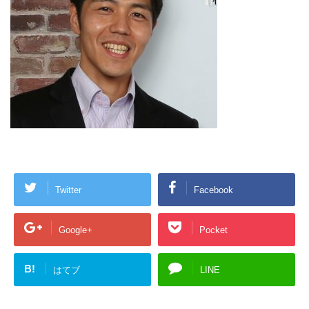
Twitter
Facebook
Google+
Pocket
B!
はてブ
LINE