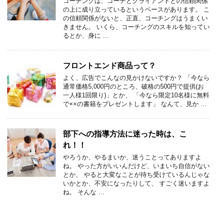
コーチングは、コーチとクライアントとの信頼関係
の上に成り立っているというベースがあります。 こ
の信頼関係がないと、正直、コーチングはうまくい
きません。 いくら、コーチングのスキルを知ってい
るとか、身に …
フロントエンド商品って？
よく、広告でこんなの見かけないですか？ 「今なら
通常価格5,000円のところ、破格の500円で提供(お
一人様1回限り)」とか、 「今なら限定10名様に無料
で××の書籍をプレゼントします」 なんて、見か …
部下への指導方法に迷った時は、こ
れ！！
やろうか、やるまいか、迷うことってありますよ
ね。 やった方がいいんだけど、いまいち自信がない
とか、 やると大変なことが待ち受けているんじゃな
いかとか、不安になったりして、 すごく迷いますよ
ね。 そんな …