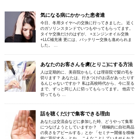
気になる病にかかった患者達
今日、冬用タイヤへの交換に行ってきました。 近く
のガソリンスタンドでいつもやってもらってます。
タイヤ交換だけのはずが、 +エンジンオイル交換
+LLC補充液 更には、バッテリー交換も進められま
した。 …
あなたのお客さんを虜(とりこ)にする方法
人は定期的に、美容院かもしくは理容院で髪の毛を
切ります？ あなたは、行きつけのお店があったりす
るんじゃないですか？ 私は高校時代から、今に至る
まで、ずっと同じ人に切ってもらってます。 他店で
切ってもら …
話を聴くだけで集客できる理由
あなたは交流会などに参加した時、どうやって集客
につなげようとしていますか？ 「積極的に自社商品
の良さをアピールする」とか 「セミナー開催を積極
的に宣伝する」とか。 こんなことしていませんか？